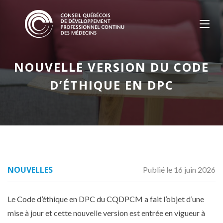
Skip
to
content
NOUVELLE VERSION DU CODE
D’ÉTHIQUE EN DPC
NOUVELLES
Publié le 16 juin 2026
Le Code d’éthique en DPC du CQDPCM a fait l’objet d’une
mise à jour et cette nouvelle version est entrée en vigueur à