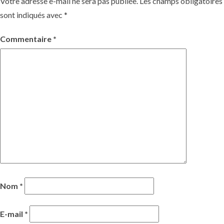
Votre adresse e-mail ne sera pas publiée.
Les champs obligatoires
sont indiqués avec
*
Commentaire
*
québécois
Nom
*
E-mail
*