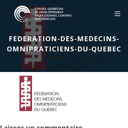
Skip
to
content
FEDERATION-DES-MEDECINS-
OMNIPRATICIENS-DU-QUEBEC
Laisser un commentaire